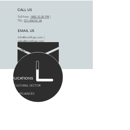
CALL US
Toll Free:
1800 10 30 799
|
TEL:
011 456141 34
EMAIL US
info@motifcap.com
|
sales@motifcap.com
ADDRESS
​A-18 Phase III, DSIIDC Indl. Est.
Badli-110042, Delhi (India)
APPLICATIONS
AGRICULTURAL SECTOR
HOME APPLIANCES
PRODUCT RANGE
-
Capacitors
-
Single Phase Panel
-
Single Phase Starters